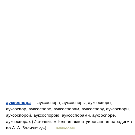
ауксоспора
— ауксоспора, ауксоспоры, ауксоспоры,
ауксоспор, ауксоспоре, ауксоспорам, ауксоспору, ауксоспоры,
ауксоспорой, ауксоспорою, ауксоспорами, ауксоспоре,
ауксоспорах (Источник: «Полная акцентуированная парадигма
по А. А. Зализняку») …
Формы слов