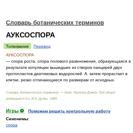
Словарь ботанических терминов
АУКСОСПОРА
Толкование
Перевод
АУКСОСПОРА
— спора роста, спора полового размножения, образующаяся в
результате копуляции вышедших из створок панцирей двух
протопластов диатомовых водорослей. А. затем прорастает в
клетки, резко отличающиеся по размерам от исходных.
Словарь ботанических терминов. — Киев: Наукова Думка
.
Под общей
редакцией д.б.н. И.А. Дудки
.
1984
.
Игры ⚽
Поможем решить контрольную работу
Синонимы
:
спора