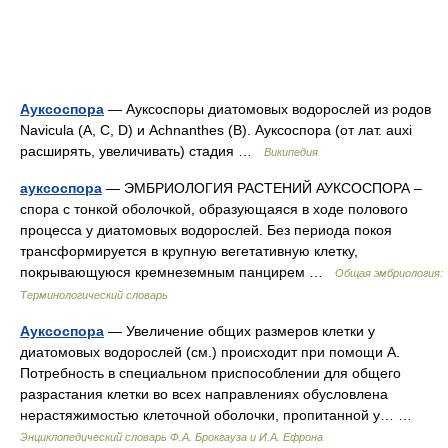
Ауксоспора
— Ауксоспоры диатомовых водорослей из родов
Navicula (A, C, D) и Achnanthes (B). Ауксоспора (от лат. auxi
расширять, увеличивать) стадия …
Википедия
ауксоспора
— ЭМБРИОЛОГИЯ РАСТЕНИЙ АУКСОСПОРА –
спора с тонкой оболочкой, образующаяся в ходе полового
процесса у диатомовых водорослей. Без периода покоя
трансформируется в крупную вегетативную клетку,
покрывающуюся кремнеземным панцирем …
Общая эмбриология:
Терминологический словарь
Ауксоспора
— Увеличение общих размеров клетки у
диатомовых водорослей (см.) происходит при помощи А.
Потребность в специальном приспособлении для общего
разрастания клетки во всех направлениях обусловлена
нерастяжимостью клеточной оболочки, пропитанной у… …
Энциклопедический словарь Ф.А. Брокгауза и И.А. Ефрона