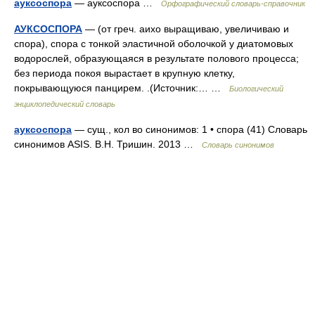
ауксоспора
— ауксоспора …
Орфографический словарь-справочник
АУКСОСПОРА
— (от греч. аихо выращиваю, увеличиваю и
спора), спора с тонкой эластичной оболочкой у диатомовых
водорослей, образующаяся в результате полового процесса;
без периода покоя вырастает в крупную клетку,
покрывающуюся панцирем. .(Источник:… …
Биологический
энциклопедический словарь
ауксоспора
— сущ., кол во синонимов: 1 • спора (41) Словарь
синонимов ASIS. В.Н. Тришин. 2013 …
Словарь синонимов