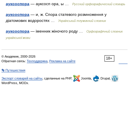
ауксоспора
— ауксосп ора, ы …
Русский орфографический словарь
ауксоспора
— и, ж. Спора статевого розмноження у
діатомових водоростях …
Український тлумачний словник
ауксоспора
— іменник жіночого роду …
Орфографічний словник
української мови
© Академик, 2000-2026
18+
Обратная связь:
Техподдержка
,
Реклама на сайте
👣 Путешествия
Экспорт словарей на сайты
, сделанные на PHP,
Joomla,
Drupal,
WordPress, MODx.